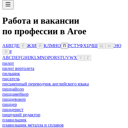
Работа и вакансии
по профессии в Агое
А
Б
В
Г
Д
Е
Ж
З
И
К
Л
М
Н
О
Р
С
Т
У
Ф
Х
Ц
Ч
Ш
Э
Ю
Ё
Й
П
Щ
Ы
#
Я
A
B
C
D
E
F
G
H
I
J
K
L
M
N
O
P
Q
R
S
T
U
V
W
X
Y
Z
пилот
пилот вертолета
пильщик
писатель
письменный переводчик английского языка
пиццайоло
пиццамейкер
пиццевокер
пиццер
пиццерист
пишущий редактор
плавильщик
плавильщик металла и сплавов