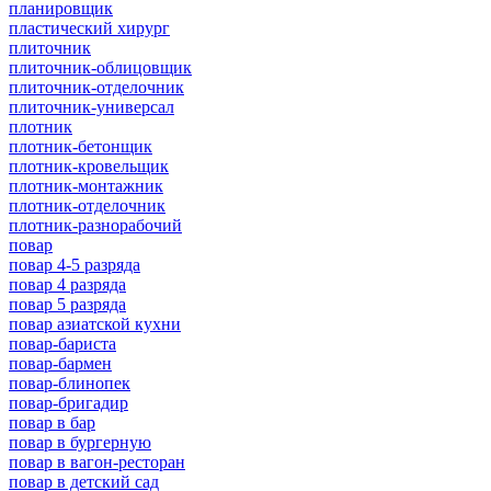
планировщик
пластический хирург
плиточник
плиточник-облицовщик
плиточник-отделочник
плиточник-универсал
плотник
плотник-бетонщик
плотник-кровельщик
плотник-монтажник
плотник-отделочник
плотник-разнорабочий
повар
повар 4-5 разряда
повар 4 разряда
повар 5 разряда
повар азиатской кухни
повар-бариста
повар-бармен
повар-блинопек
повар-бригадир
повар в бар
повар в бургерную
повар в вагон-ресторан
повар в детский сад