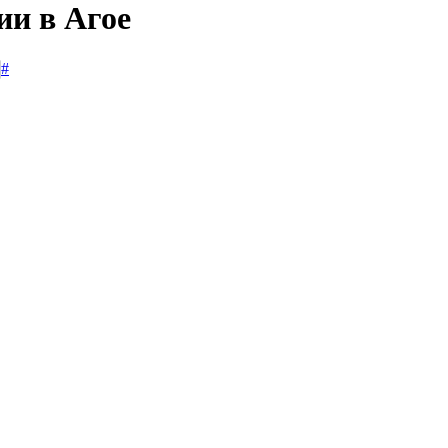
ии в Агое
#