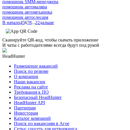
помощник SMM-менеджера
помощник автомаляра
помощник автомеханика
помощник автослесаря
В начало
4
5
6
7
8
...
22
дальше
Сканируйте QR-код, чтобы скачать приложение
И чаты с работодателями всегда будут под рукой
HeadHunter
Размещение вакансий
Поиск по резюме
О компании
Наши вакансии
Реклама на сайте
Требования к ПО
Безопасный HeadHunter
HeadHunter API
Партнерам
Инвесторам
Каталог компаний
Поиск по вакансиям в Агое
Сетка: соцсеть для нетворкинга