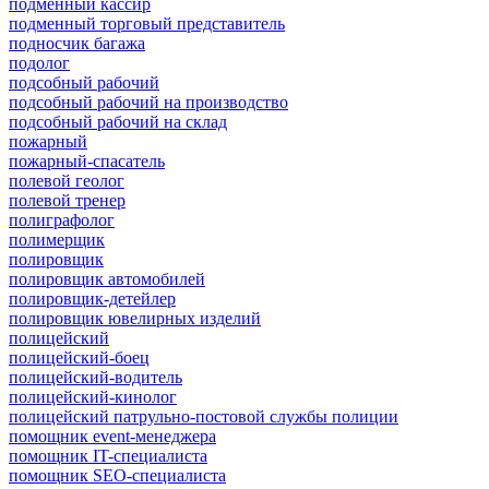
подменный кассир
подменный торговый представитель
подносчик багажа
подолог
подсобный рабочий
подсобный рабочий на производство
подсобный рабочий на склад
пожарный
пожарный-спасатель
полевой геолог
полевой тренер
полиграфолог
полимерщик
полировщик
полировщик автомобилей
полировщик-детейлер
полировщик ювелирных изделий
полицейский
полицейский-боец
полицейский-водитель
полицейский-кинолог
полицейский патрульно-постовой службы полиции
помощник event-менеджера
помощник IT-специалиста
помощник SEO-специалиста