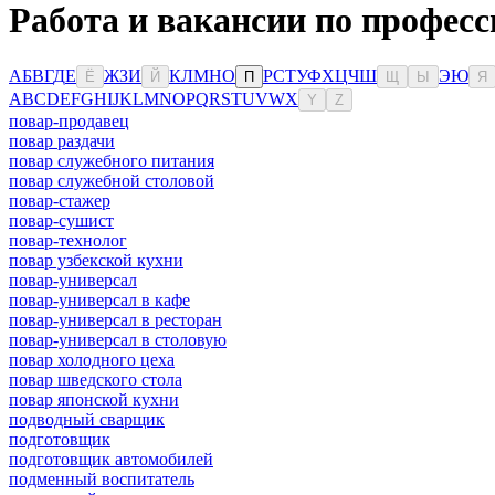
Работа и вакансии по професс
А
Б
В
Г
Д
Е
Ж
З
И
К
Л
М
Н
О
Р
С
Т
У
Ф
Х
Ц
Ч
Ш
Э
Ю
Ё
Й
П
Щ
Ы
Я
A
B
C
D
E
F
G
H
I
J
K
L
M
N
O
P
Q
R
S
T
U
V
W
X
Y
Z
повар-продавец
повар раздачи
повар служебного питания
повар служебной столовой
повар-стажер
повар-сушист
повар-технолог
повар узбекской кухни
повар-универсал
повар-универсал в кафе
повар-универсал в ресторан
повар-универсал в столовую
повар холодного цеха
повар шведского стола
повар японской кухни
подводный сварщик
подготовщик
подготовщик автомобилей
подменный воспитатель