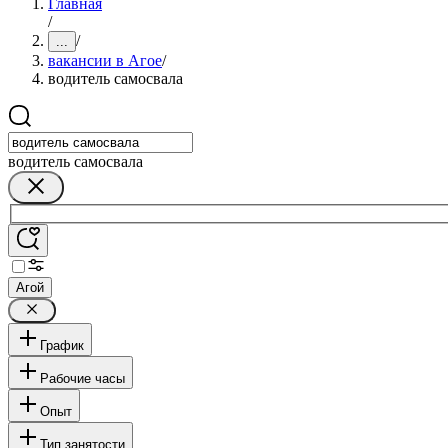
Главная
/
/
...
вакансии в Агое
/
водитель самосвала
водитель самосвала
Агой
График
Рабочие часы
Опыт
Тип занятости